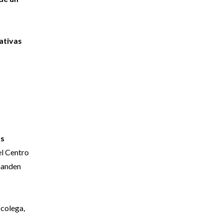
ativas
os
el Centro
emanden
 colega,