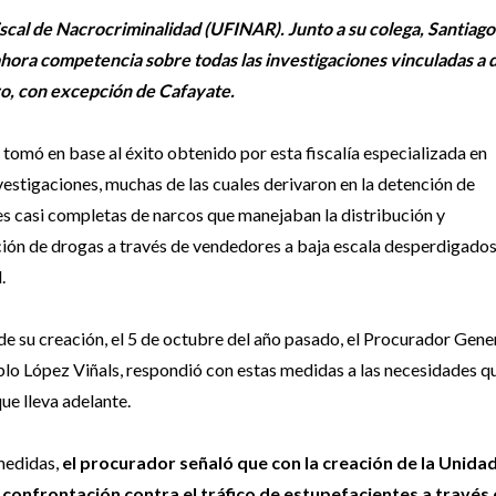
Fiscal de Nacrocriminalidad (UFINAR). Junto a su colega, Santiag
ahora competencia sobre todas las investigaciones vinculadas a d
ro, con excepción de Cafayate.
 tomó en base al éxito obtenido por esta fiscalía especializada en
estigaciones, muchas de las cuales derivaron en la detención de
s casi completas de narcos que manejaban la distribución y
ión de drogas a través de vendedores a baja escala desperdigados
.
de su creación, el 5 de octubre del año pasado, el Procurador Gener
blo López Viñals, respondió con estas medidas a las necesidades qu
e lleva adelante.
 medidas,
el procurador señaló que con la creación de la Unida
confrontación contra el tráfico de estupefacientes a través 