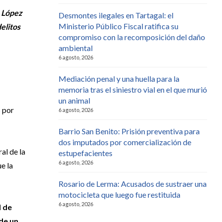
o López
Desmontes ilegales en Tartagal: el
Ministerio Público Fiscal ratifica su
elitos
compromiso con la recomposición del daño
ambiental
6 agosto, 2026
Mediación penal y una huella para la
memoria tras el siniestro vial en el que murió
un animal
 por
6 agosto, 2026
Barrio San Benito: Prisión preventiva para
dos imputados por comercialización de
al de la
estupefacientes
6 agosto, 2026
e la
Rosario de Lerma: Acusados de sustraer una
motocicleta que luego fue restituida
6 agosto, 2026
d de
de un