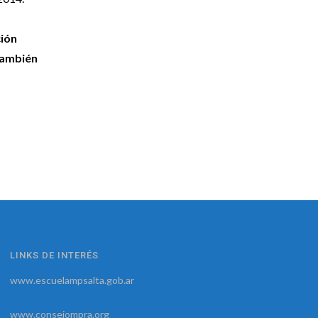
ción
 también
LINKS DE INTERÉS
www.escuelampsalta.gob.ar
www.consejompra.org