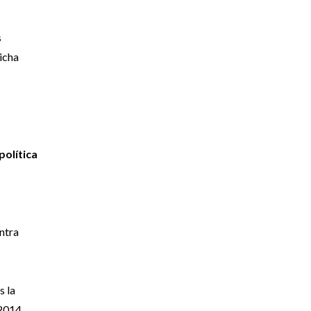
s
icha
política
ntra
s la
 2014.