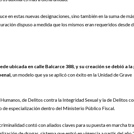
educe en estas nuevas designaciones, sino también en la suma de má
rocuración dispuso a medida que los mismos eran requeridos desde d
de ubicada en calle Balcarce 388, y su creación se debió a la 
penal,
un modelo que ya se aplicó con éxito en la Unidad de Grave
umanos, de Delitos contra la Integridad Sexual y la de Delitos co
 de especialización dentro del Ministerio Público Fiscal.
riminalidad contó con aliados claves para su puesta en marcha tra
alización de drogas, sistema que entró en vigencia a partir del año