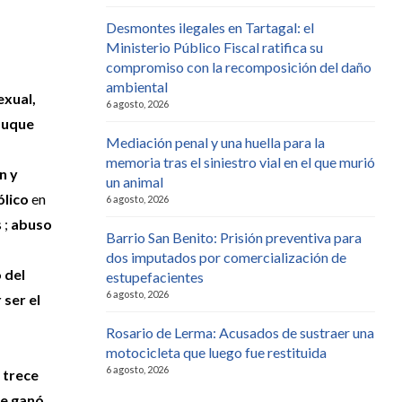
Desmontes ilegales en Tartagal: el
Ministerio Público Fiscal ratifica su
compromiso con la recomposición del daño
ambiental
exual,
6 agosto, 2026
auque
Mediación penal y una huella para la
memoria tras el siniestro vial en el que murió
n y
un animal
ólico
en
6 agosto, 2026
 ;
abuso
Barrio San Benito: Prisión preventiva para
dos imputados por comercialización de
 del
estupefacientes
6 agosto, 2026
 ser el
Rosario de Lerma: Acusados de sustraer una
motocicleta que luego fue restituida
6 agosto, 2026
 trece
se ganó