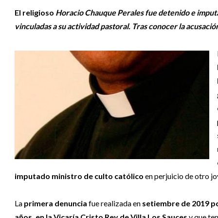
El religioso
Horacio Chauque Perales fue detenido e imput
vinculadas a su actividad pastoral. Tras conocer la acusació
imputado ministro de culto católico
en perjuicio de otro jo
La
primera denuncia
fue realizada en
setiembre de 2019 po
años, en la Vicaría Cristo Rey de Villa Los Sauces
y que ten