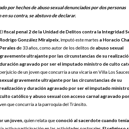
ado por hechos de abuso sexual denunciados por dos personas
n en su contra, se abstuvo de declarar.
El
fiscal penal 2 de la Unidad de Delitos contra la Integridad S
Rodrigo González Miralpeix
, imputó este martes
a Horacio Ch
Perales d
e 33 años, como autor de los delitos de
abuso sexual
gravemente ultrajante por las circunstancias de su realizació
duración agravado por ser el imputado ministro de culto cat
perjuicio de un joven que concurría a una vicaría en Villa Los Sauces
sexual gravemente ultrajante por las circunstancias de su
realización y duración agravado por ser el imputado ministro
culto católico y abuso sexual con acceso carnal agravado por
ven que concurría a la parroquia del Tránsito.
r un joven
, quien relata que
conoció al sacerdote cuando tenía
ía activa participación en las actividades pastorales.
El religioso 