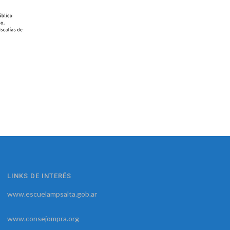
LINKS DE INTERÉS
www.escuelampsalta.gob.ar
www.consejompra.org