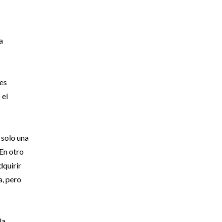
a
es
 el
 solo una
En otro
dquirir
a, pero
la