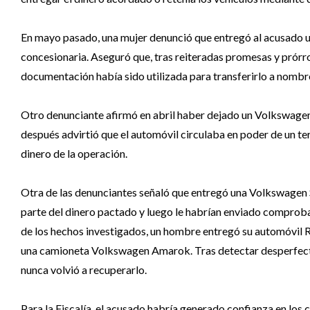
En mayo pasado, una mujer denunció que entregó al acusado 
concesionaria. Aseguró que, tras reiteradas promesas y prórro
documentación había sido utilizada para transferirlo a nombr
Otro denunciante afirmó en abril haber dejado un Volkswagen
después advirtió que el automóvil circulaba en poder de un ter
dinero de la operación.
Otra de las denunciantes señaló que entregó una Volkswagen Su
parte del dinero pactado y luego le habrían enviado comproba
de los hechos investigados, un hombre entregó su automóvil R
una camioneta Volkswagen Amarok. Tras detectar desperfectos
nunca volvió a recuperarlo.
Para la Fiscalía, el acusado habría generado confianza en los