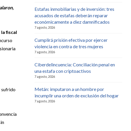
alaron,
Estafas inmobiliarias y de inversión: tres
acusados de estafas deberán reparar
económicamente a diez damnificados
7 agosto, 2026
a fiscal
Cumplirá prisión efectiva por ejercer
ncurso
violencia en contra de tres mujeres
sionaria
7 agosto, 2026
Ciberdelincuencia: Conciliación penal en
una estafa con criptoactivos
7 agosto, 2026
Metán: imputaron a un hombre por
 sufrido
incumplir una orden de exclusión del hogar
7 agosto, 2026
convencía
sin