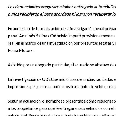
Los denunciantes aseguraron haber entregado automóviles p
nunca recibieron el pago acordado ni lograron recuperar lo
En audiencia de formalización de la investigación penal prepa
penal Ana Inés Salinas Odorisio
imputó provisionalmente a 
real, en el marco de una investigación por presuntas estafas v
Roma Motors.
Asistido por un abogado particular, el acusado se abstuvo de d
La investigación de
UDEC
se inició tras denuncias radicadas
importantes perjuicios económicos tras confiarle vehículos 
Según la acusación, el hombre se presentaba como responsabl
a los propietarios para que le entregaran sus vehículos con el
entregar el dinero acordado o retenía los vehículos mediante d