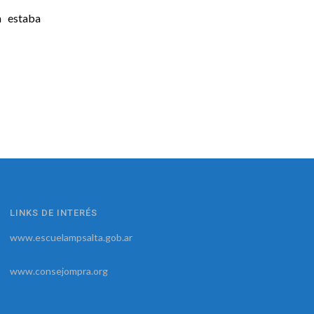
n estaba
LINKS DE INTERÉS
www.escuelampsalta.gob.ar
www.consejompra.org