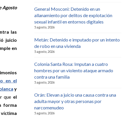
de Agosto
General Mosconi: Detenido en un
allanamiento por delitos de explotación
sexual infantil en entornos digitales
5 agosto, 2026
ntra las
Metán: Detenido e imputado por un intento
ió juicio
de robo en una vivienda
imple en
5 agosto, 2026
Colonia Santa Rosa: Imputan a cuatro
hombres por un violento ataque armado
timonios
contra una familia
o en el
5 agosto, 2026
 blanca
y
Orán: Elevan a juicio una causa contra una
er que
el
adulta mayor y otras personas por
n forma
narcomenudeo
 víctima
5 agosto, 2026