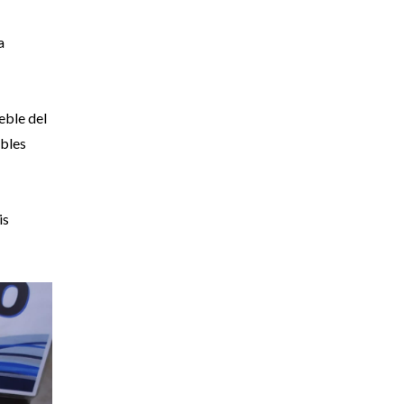
a
eble del
ibles
is