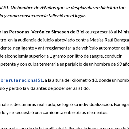
al 51. Un hombre de 69 años que se desplazaba en bicicleta fue
o y como consecuencia falleció en el lugar.
a las Personas, Verónica Simesen de Bielke
, representó al
Mini
ntro, en la audiencia de juicio abreviado contra Matías Raúl Bane
udente, negligente y antirreglamentaria de vehículo automotor cali
de alcoholemia superior a 1 gramo por litro de sangre, conducir
petente y con culpa temeraria en perjuicio de un hombre de 69 año
obre ruta nacional 51
, a la altura del kilómetro 10, donde un hom
lo y perdió la vida antes de poder ser asistido.
análisis de cámaras realizado, se logró su individualización. Banega
nido y se secuestró una camioneta entre otros elementos.
y con el acuerdo de la familia del fallecido, le impuso una pena de 