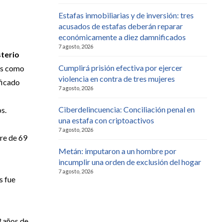
Estafas inmobiliarias y de inversión: tres
acusados de estafas deberán reparar
económicamente a diez damnificados
7 agosto, 2026
sterio
Cumplirá prisión efectiva por ejercer
gas como
violencia en contra de tres mujeres
ficado
7 agosto, 2026
Ciberdelincuencia: Conciliación penal en
s.
una estafa con criptoactivos
7 agosto, 2026
bre de 69
Metán: imputaron a un hombre por
incumplir una orden de exclusión del hogar
7 agosto, 2026
s fue
3 años de