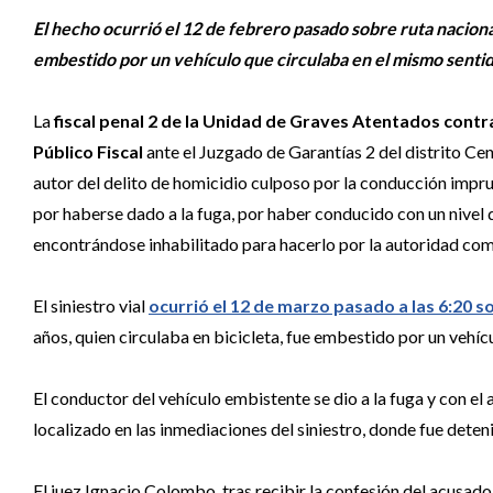
El hecho ocurrió el 12 de febrero pasado sobre ruta nacion
embestido por un vehículo que circulaba en el mismo sentid
La
fiscal penal 2 de la Unidad de Graves Atentados contr
Público Fiscal
ante el Juzgado de Garantías 2 del distrito Ce
autor del delito de homicidio culposo por la conducción impr
por haberse dado a la fuga, por haber conducido con un nivel 
encontrándose inhabilitado para hacerlo por la autoridad com
El siniestro vial
ocurrió el 12 de marzo pasado a las 6:20 s
años, quien circulaba en bicicleta, fue embestido por un vehícu
El conductor del vehículo embistente se dio a la fuga y con el 
localizado en las inmediaciones del siniestro, donde fue dete
El juez Ignacio Colombo, tras recibir la confesión del acusado 