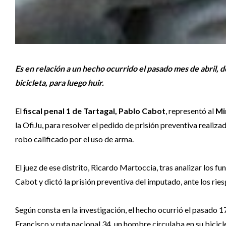
Es en relación a un hecho ocurrido el pasado mes de abril, 
bicicleta, para luego huir.
El
fiscal penal 1 de Tartagal, Pablo Cabot
, representó al
Min
la OfiJu, para resolver el pedido de prisión preventiva real
robo calificado por el uso de arma.
El juez de ese distrito, Ricardo Martoccia, tras analizar los fu
Cabot y dictó la prisión preventiva del imputado, ante los rie
Según consta en la investigación, el hecho ocurrió el pasado 
Francisco y ruta nacional 34, un hombre circulaba en su bicicl