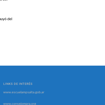
huyó del
LINKS DE INTERÉS
www.escuelampsalta.gob.ar
www.consejompra.org