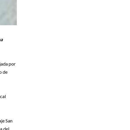
na
ijada por
o de
scal
aje San
a del