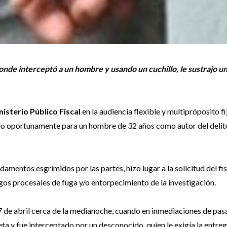
donde interceptó a un hombre y usando un cuchillo, le sustrajo u
isterio Público Fiscal
en la audiencia flexible y multipróposito f
izado oportunamente para un hombre de 32 años como autor del delit
ndamentos esgrimidos por las partes, hizo lugar a la solicitud del fi
sgos procesales de fuga y/o entorpecimiento de la investigación.
17 de abril cerca de la medianoche, cuando en inmediaciones de pas
eta y fue interceptado por un desconocido, quien le exigía la entreg