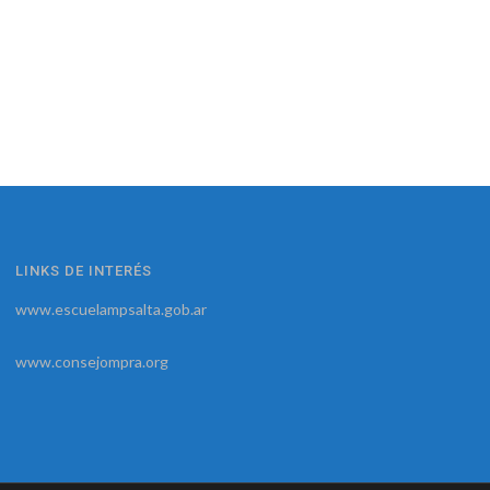
LINKS DE INTERÉS
www.escuelampsalta.gob.ar
www.consejompra.org