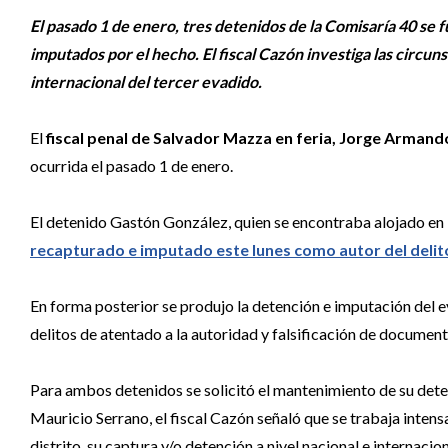
El pasado 1 de enero, tres detenidos de la Comisaría 40 se 
imputados por el hecho. El fiscal Cazón investiga las circuns
internacional del tercer evadido.
El
fiscal penal de Salvador Mazza en feria, Jorge Arman
ocurrida el pasado 1 de enero.
El detenido Gastón González, quien se encontraba alojado en 
recapturado e imputado este lunes como autor del delit
En forma posterior se produjo la detención e imputación del 
delitos de atentado a la autoridad y falsificación de document
Para ambos detenidos se solicitó el mantenimiento de su deten
Mauricio Serrano, el fiscal Cazón señaló que se trabaja intens
distrito, su captura y/o detención a nivel nacional e internacio