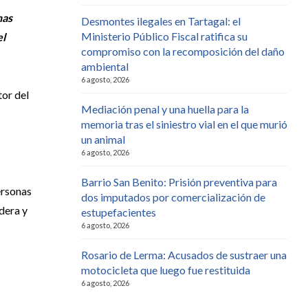
nas
Desmontes ilegales en Tartagal: el
Ministerio Público Fiscal ratifica su
el
compromiso con la recomposición del daño
ambiental
6 agosto, 2026
tor del
Mediación penal y una huella para la
memoria tras el siniestro vial en el que murió
un animal
6 agosto, 2026
Barrio San Benito: Prisión preventiva para
ersonas
dos imputados por comercialización de
adera y
estupefacientes
6 agosto, 2026
Rosario de Lerma: Acusados de sustraer una
s
motocicleta que luego fue restituida
6 agosto, 2026