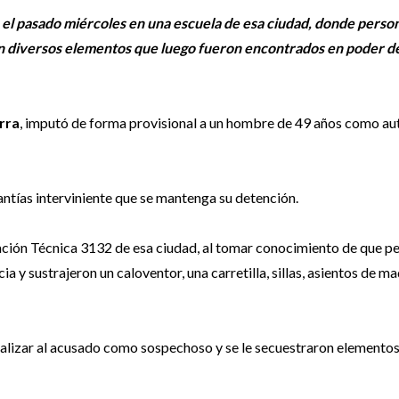
el pasado miércoles en una escuela de esa ciudad, donde perso
ron diversos elementos que luego fueron encontrados en poder d
arra
, imputó de forma provisional a un hombre de 49 años como au
antías interviniente que se mantenga su detención.
cación Técnica 3132 de esa ciudad, al tomar conocimiento de que p
a y sustrajeron un caloventor, una carretilla, sillas, asientos de m
dualizar al acusado como sospechoso y se le secuestraron elemento