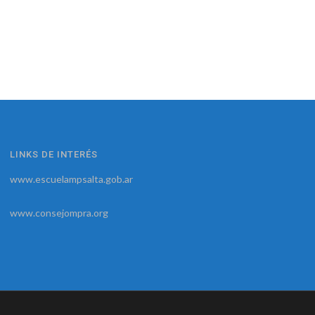
LINKS DE INTERÉS
www.escuelampsalta.gob.ar
www.consejompra.org