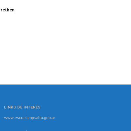
retiren,
LINKS DE INTERÉS
www.escuelampsalta.gob.ar