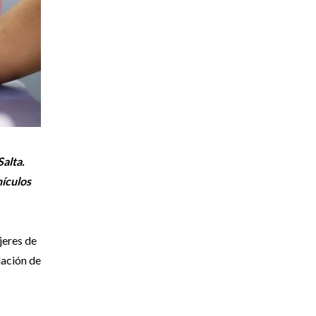
alta.
hículos
jeres de
lación de