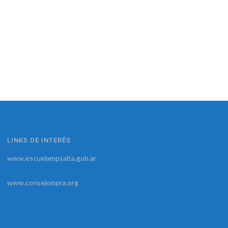
LINKS DE INTERÉS
www.escuelampsalta.gob.ar
www.consejompra.org