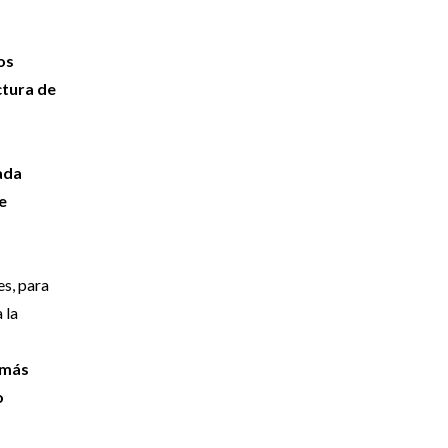
os
ctura de
rada
e
es, para
 la
 más
o