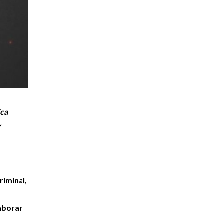
ica
y
riminal,
laborar