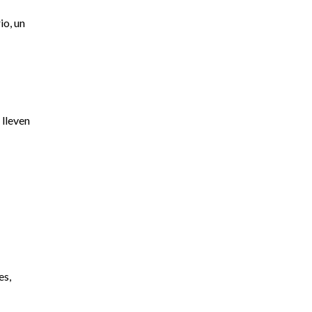
io, un
 lleven
es,