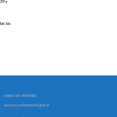
239 y
das las
LINKS DE INTERÉS
www.escuelampsalta.gob.ar