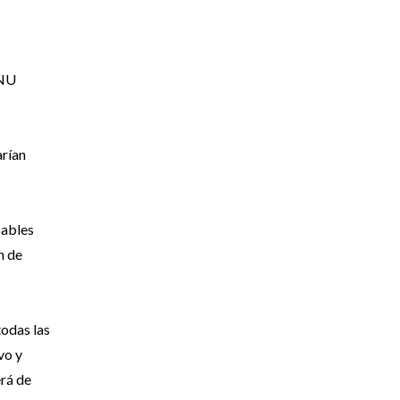
DNU
arían
cables
n de
todas las
vo y
erá de