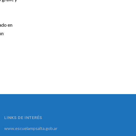
ado en
on
LINKS DE INTERÉS
www.escuelampsalta.gob.ar