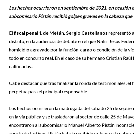
Los hechos ocurrieron en septiembre de 2021, en ocasión en
subcomisario Pistán recibió golpes graves en la cabeza que
El
fiscal penal 1 de Metán, Sergio Castellanos
representó 
distrito, en la audiencia de debate en el que Nahir Jesús Fede
homicidio agravado por la función, cargo o condición de la víc
todo en concurso real. En el caso de su hermano Cristian Raúl 
calificadas..
Cabe destacar que tras finalizar la ronda de testimoniales, el f
perpetua para el principal responsable.
Los hechos ocurrieron la madrugada del sábado 25 de septiem
en la vía pública y se trasladaron al sector de calle 25 de 
encontraron al subcomisario Manuel Alberto Pistán inconscie
aporte de testigos. Pistán habría recibido golpes en la cabez