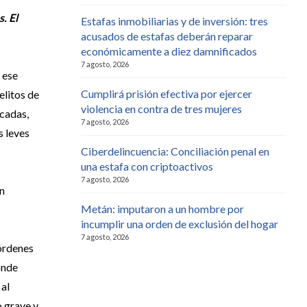
. El
Estafas inmobiliarias y de inversión: tres
acusados de estafas deberán reparar
económicamente a diez damnificados
7 agosto, 2026
e ese
Cumplirá prisión efectiva por ejercer
elitos de
violencia en contra de tres mujeres
icadas,
7 agosto, 2026
s leves
Ciberdelincuencia: Conciliación penal en
una estafa con criptoactivos
7 agosto, 2026
ón
Metán: imputaron a un hombre por
incumplir una orden de exclusión del hogar
7 agosto, 2026
órdenes
onde
al
o grave y