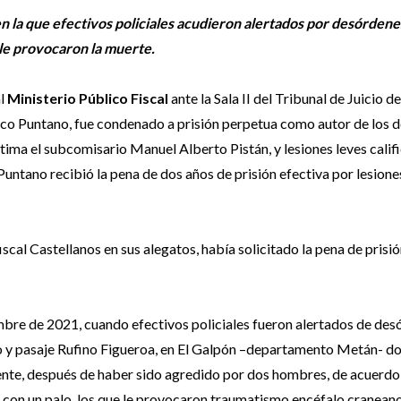
 la que efectivos policiales acudieron alertados por desórdenes
 le provocaron la muerte.
al
Ministerio Público Fiscal
ante la Sala II del Tribunal de Juicio d
rico Puntano, fue condenado a prisión perpetua como autor de los d
tima el subcomisario Manuel Alberto Pistán, y lesiones leves calif
Puntano recibió la pena de dos años de prisión efectiva por lesione
iscal Castellanos en sus alegatos, había solicitado la pena de prisi
bre de 2021, cuando efectivos policiales fueron alertados de des
Mayo y pasaje Rufino Figueroa, en El Galpón –departamento Metán- d
nte, después de haber sido agredido por dos hombres, de acuerdo 
a con un palo, los que le provocaron traumatismo encéfalo cranean