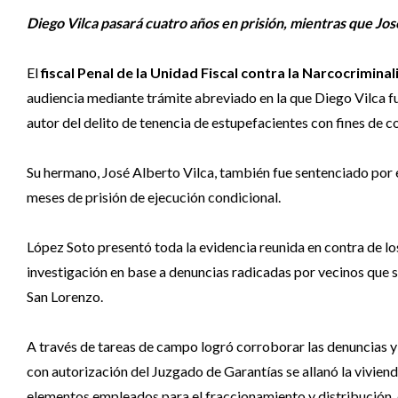
Diego Vilca pasará cuatro años en prisión, mientras que Jo
El
fiscal Penal de la Unidad Fiscal contra la Narcocrimin
audiencia mediante trámite abreviado en la que Diego Vilca f
autor del delito de tenencia de estupefacientes con fines de c
Su hermano, José Alberto Vilca, también fue sentenciado por e
meses de prisión de ejecución condicional.
López Soto presentó toda la evidencia reunida en contra de l
investigación en base a denuncias radicadas por vecinos que 
San Lorenzo.
A través de tareas de campo logró corroborar las denuncias y r
con autorización del Juzgado de Garantías se allanó la vivien
elementos empleados para el fraccionamiento y distribución, d