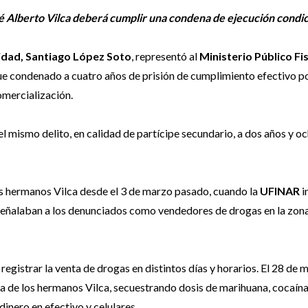
sé Alberto Vilca deberá cumplir una condena de ejecución condic
alidad, Santiago López Soto
, representó al
Ministerio Público Fi
ue condenado a cuatro años de prisión de cumplimiento efectivo po
omercialización.
l mismo delito, en calidad de partícipe secundario, a dos años y o
os hermanos Vilca desde el 3 de marzo pasado, cuando la
UFINAR
i
señalaban a los denunciados como vendedores de drogas en la zona
egistrar la venta de drogas en distintos días y horarios. El 28 de 
da de los hermanos Vilca, secuestrando dosis de marihuana, cocaína
inero en efectivo y celulares.