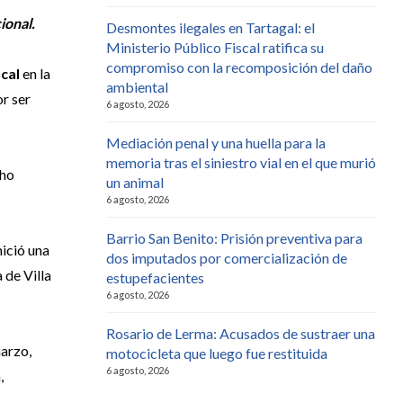
ional.
Desmontes ilegales en Tartagal: el
Ministerio Público Fiscal ratifica su
compromiso con la recomposición del daño
scal
en la
ambiental
r ser
6 agosto, 2026
Mediación penal y una huella para la
memoria tras el siniestro vial en el que murió
cho
un animal
6 agosto, 2026
Barrio San Benito: Prisión preventiva para
nició una
dos imputados por comercialización de
 de Villa
estupefacientes
6 agosto, 2026
Rosario de Lerma: Acusados de sustraer una
marzo,
motocicleta que luego fue restituida
6 agosto, 2026
,