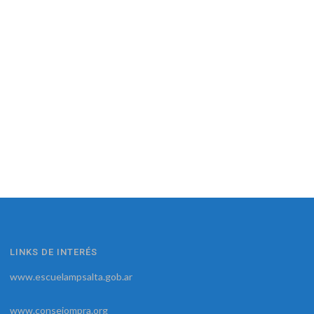
LINKS DE INTERÉS
www.escuelampsalta.gob.ar
www.consejompra.org