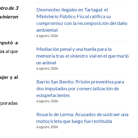
tro de 3
Desmontes ilegales en Tartagal: el
Ministerio Público Fiscal ratifica su
vinieron
compromiso con la recomposición del daño
ambiental
6 agosto, 2026
imputó a
Mediación penal y una huella para la
ños
al que
memoria tras el siniestro vial en el que murió
un animal
6 agosto, 2026
jer y al
Barrio San Benito: Prisión preventiva para
dos imputados por comercialización de
estupefacientes
6 agosto, 2026
orporadas
Rosario de Lerma: Acusados de sustraer una
motocicleta que luego fue restituida
6 agosto, 2026