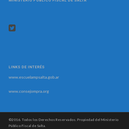
MINISTERIO PUBLICO FISCAL DE SALTA
LINKS DE INTERÉS
www.escuelampsalta.gob.ar
www.consejompra.org
©2016. Todos los Derechos Reservados. Propiedad del Ministerio
Público Fiscal de Salta.