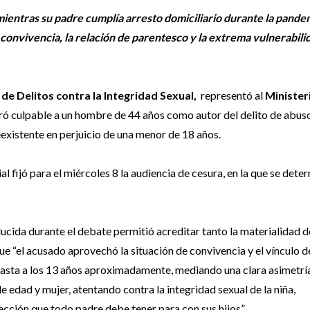
 mientras su padre cumplía arresto domiciliario durante la pande
convivencia, la relación de parentesco y la extrema vulnerabili
de Delitos contra la Integridad Sexual,
representó al
Minister
laró culpable a un hombre de 44 años como autor del delito de abus
eexistente en perjuicio de una menor de 18 años.
l fijó para el miércoles 8 la audiencia de cesura, en la que se dete
ducida durante el debate permitió acreditar tanto la materialidad d
ue “el acusado aprovechó la situación de convivencia y el vínculo d
hasta a los 13 años aproximadamente, mediando una clara asimetrí
e edad y mujer, atentando contra la integridad sexual de la niña,
cción que todo padre debe tener para con sus hijos”