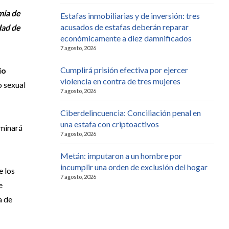
mia de
Estafas inmobiliarias y de inversión: tres
acusados de estafas deberán reparar
dad de
económicamente a diez damnificados
7 agosto, 2026
Cumplirá prisión efectiva por ejercer
io
violencia en contra de tres mujeres
o sexual
7 agosto, 2026
Ciberdelincuencia: Conciliación penal en
una estafa con criptoactivos
rminará
7 agosto, 2026
Metán: imputaron a un hombre por
incumplir una orden de exclusión del hogar
e los
7 agosto, 2026
e
a de