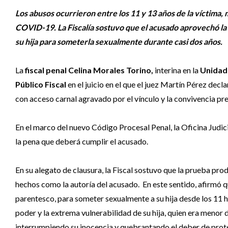
Los abusos ocurrieron entre los 11 y 13 años de la víctima,
COVID-19. La Fiscalía sostuvo que el acusado aprovechó la 
su hija para someterla sexualmente durante casi dos años.
La
fiscal penal Celina Morales Torino,
interina en la
Unidad 
Público Fiscal
en el juicio en el que el juez Martín Pérez dec
con acceso carnal agravado por el vínculo y la convivencia pr
En el marco del nuevo Código Procesal Penal, la Oficina Judicia
la pena que deberá cumplir el acusado.
En su alegato de clausura, la Fiscal sostuvo que la prueba pro
hechos como la autoría del acusado. En este sentido, afirmó q
parentesco, para someter sexualmente a su hija desde los 11 
poder y la extrema vulnerabilidad de su hija, quien era menor d
interrumpiendo su inocencia y quebrantando el deber de prote