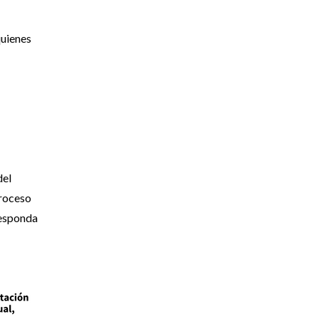
quienes
del
proceso
responda