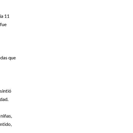
ía 11
 fue
s
idas que
sintió
idad.
niñas,
ntido,