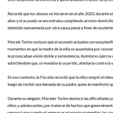
Recordó que los abusos se iniciaron en el año 2020, durante 
años y el acusado se encontraba cumpliendo arresto domiciliar
detenido nuevamente por otra causa penal a fines de noviemb
Morale Torino sostuvo que el acusado actuaba con una planifi
momentos en que la madre de la niña se ausentaba por razones
le provocaban visión doble y somnolencia. Asimismo, ejercía 
advirtiéndole que, si revelaba lo ocurrido, atentaría contra la 
En ese contexto, la Fiscalía recordó que la niña rompió el sile
luego de recibir una llamada de su padre, quien le manifestó qu
Durante su alegato, Morales Torino destacó las dificultades pr
niños y adolescentes, por tratarse de hechos que generalmente
remarcó que cuando el agresor es el propio progenitor, las c