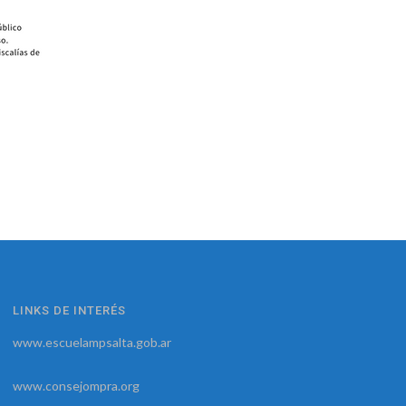
LINKS DE INTERÉS
www.escuelampsalta.gob.ar
www.consejompra.org