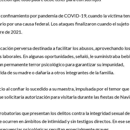
el confinamiento por pandemia de COVID-19, cuando la víctima ten
io por una causa federal. Los ataques finalizaron cuando el sujeto
re de 2021.
cación perversa destinada a facilitar los abusos, aprovechando lo
 laborales. En algunas oportunidades, señaló, le suministraba beb
un permanente terror psicológico para garantizar su impunidad,
vida de su madre o dañaría a otros integrantes de la familia.
ncio al confiar lo sucedido a su maestra, impulsada por el temor que 
e solicitaría autorización para visitarla durante las fiestas de Nav
obatorias que presentan los delitos contra la integridad sexual de 
 ocurren en ámbitos de intimidad y sin testigos directos. En ese se
onsecuencias psicológicas resultan especialmente graves.