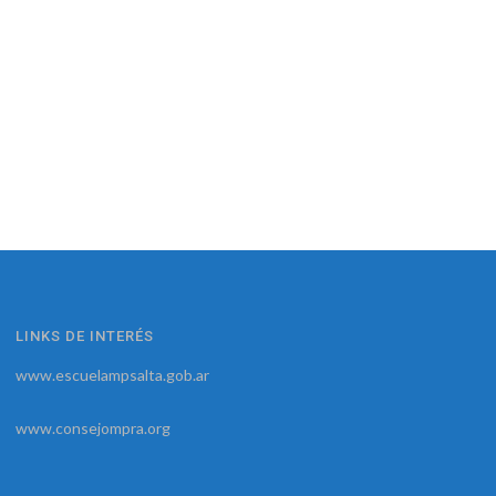
LINKS DE INTERÉS
www.escuelampsalta.gob.ar
www.consejompra.org