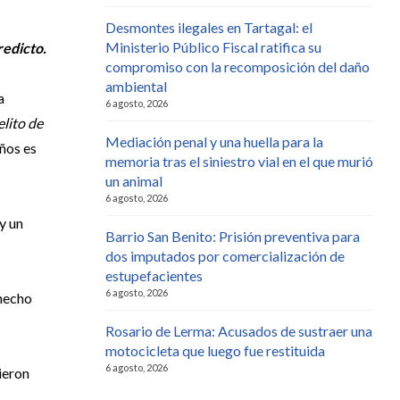
Desmontes ilegales en Tartagal: el
Ministerio Público Fiscal ratifica su
eredicto.
compromiso con la recomposición del daño
ambiental
a
6 agosto, 2026
elito de
Mediación penal y una huella para la
ños es
memoria tras el siniestro vial en el que murió
un animal
6 agosto, 2026
y un
Barrio San Benito: Prisión preventiva para
dos imputados por comercialización de
estupefacientes
6 agosto, 2026
 hecho
Rosario de Lerma: Acusados de sustraer una
motocicleta que luego fue restituida
6 agosto, 2026
ieron