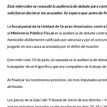
Este miércoles se reanudó la audiencia de debate para continu
solicitaron declarar los acusados. Se espera que antes de fin
La
fiscal penal de la Unidad de Graves Atentados contra 
al
Ministerio Público Fiscal
en la audiencia de debate contr
homicidio doblemente calificado por alevosía y por el concu
juzgado en una causa acumulada por el
delito de evasión.
Este miércoles 10 de junio, al reanudarse la audiencia de debat
trabajador de un frigorífico que era compañero de trabajo de
Al finalizar los testimonios previstos, los tres imputados pres
atribuido.
Los jueces de la Sala I del Tribunal de Juicio de ese distr
que las próximas jornadas se desarrollarán los días 24, 25 y 26