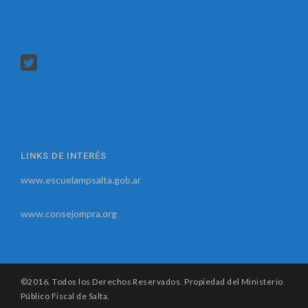
LINKS DE INTERÉS
www.escuelampsalta.gob.ar
www.consejompra.org
©2016. Todos los Derechos Reservados. Propiedad del Ministerio
Público Fiscal de Salta.