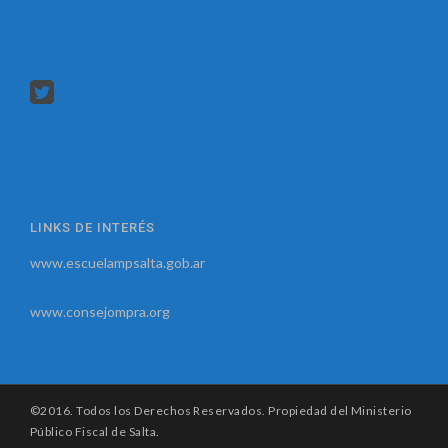
LINKS DE INTERÉS
www.escuelampsalta.gob.ar
www.consejompra.org
©2016. Todos los Derechos Reservados. Propiedad del Ministerio
Público Fiscal de Salta.