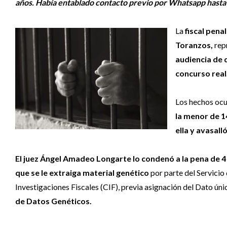
años. Había entablado contacto previo por Whatsapp hasta 
La
fiscal pena
Toranzos,
repr
audiencia de
concurso real
Los hechos ocu
la menor de 1
ella y avasall
El juez Ángel Amadeo Longarte lo condenó a la pena de 4
que se le extraiga material genético
por parte del Servici
Investigaciones Fiscales (CIF), previa asignación del Dato ún
de Datos Genéticos.