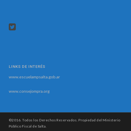
LINKS DE INTERÉS
www.escuelampsalta.gob.ar
www.consejompra.org
©2016. Todos los Derechos Reservados. Propiedad del Ministerio
Público Fiscal de Salta.