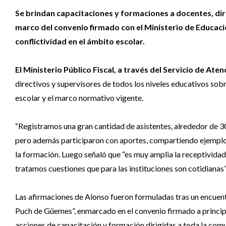
Se brindan capacitaciones y formaciones a docentes, dire
marco del convenio firmado con el Ministerio de Educació
conflictividad en el ámbito escolar.
El Ministerio Público Fiscal, a través del Servicio de Atenc
directivos y supervisores de todos los niveles educativos sobre
escolar y el marco normativo vigente.
“Registramos una gran cantidad de asistentes, alrededor de 3
pero además participaron con aportes, compartiendo ejemplos 
la formación. Luego señaló que “es muy amplia la receptivida
tratamos cuestiones que para las instituciones son cotidianas”
Las afirmaciones de Alonso fueron formuladas tras un encuent
Puch de Güemes”, enmarcado en el convenio firmado a princip
acciones de capacitación y formación dirigidas a toda la comu