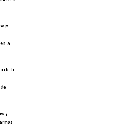
abajó
o
en la
n de la
 de
es y
alarmas