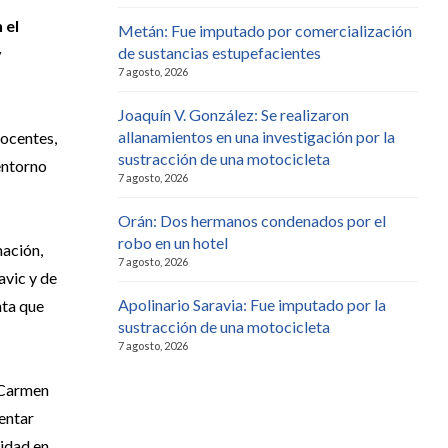
 el
Metán: Fue imputado por comercialización
de sustancias estupefacientes
y
7 agosto, 2026
Joaquín V. González: Se realizaron
allanamientos en una investigación por la
docentes,
sustracción de una motocicleta
 entorno
7 agosto, 2026
Orán: Dos hermanos condenados por el
robo en un hotel
mación,
7 agosto, 2026
avic y de
Apolinario Saravia: Fue imputado por la
nta que
sustracción de una motocicleta
7 agosto, 2026
 “Carmen
entar
vidad en