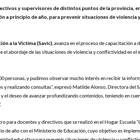
ctivos y supervisores de distintos puntos de la provincia, en
n a principio de año, para prevenir situaciones de violencia 
ión a la Víctima (Savic)
, avanza en el proceso de capacitación a 
 el abordaje de las situaciones de violencia y conflictividad en el
00 personas, y pudimos observar mucho interés en recibir la infor
y realizando consultas”, expresó Matilde Alonso, Directora del S
d y el deseo de avanzar profundizando contenidos, teniendo en cue
.
ro para docentes y directivos que se realizó en el Hogar Escuela
io de año con el Ministerio de Educación, cuyo objetivo es implem
nidad educativa para prevenir situaciones de violencia y conflicti