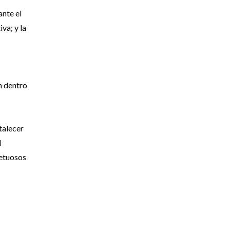
ante el
va; y la
n dentro
talecer
l
petuosos