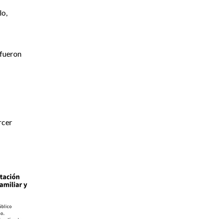
lo,
 fueron
rcer