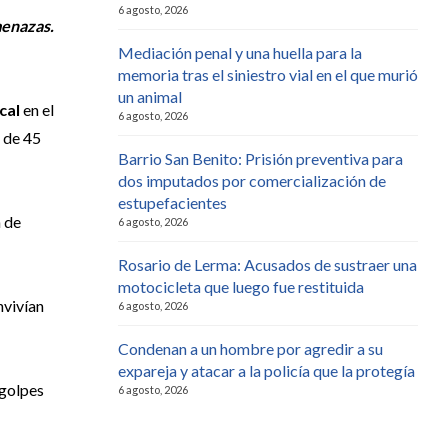
6 agosto, 2026
menazas.
Mediación penal y una huella para la
memoria tras el siniestro vial en el que murió
un animal
cal
en el
6 agosto, 2026
e de 45
Barrio San Benito: Prisión preventiva para
dos imputados por comercialización de
estupefacientes
n de
6 agosto, 2026
Rosario de Lerma: Acusados de sustraer una
motocicleta que luego fue restituida
nvivían
6 agosto, 2026
Condenan a un hombre por agredir a su
expareja y atacar a la policía que la protegía
 golpes
6 agosto, 2026