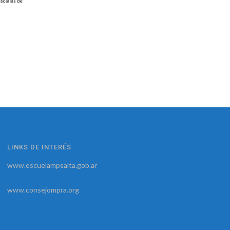
LINKS DE INTERÉS
www.escuelampsalta.gob.ar
www.consejompra.org