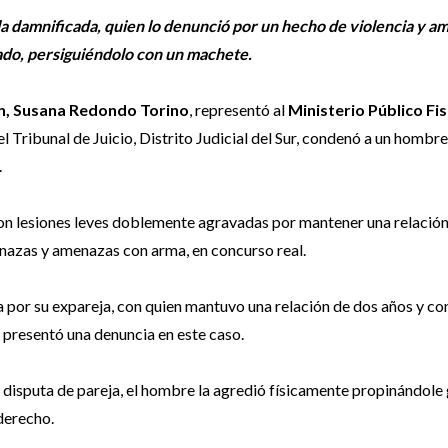
a damnificada, quien lo denunció por un hecho de violencia y a
zado, persiguiéndolo con un machete.
tán, Susana Redondo Torino
, representó al
Ministerio Público Fis
el Tribunal de Juicio, Distrito Judicial del Sur, condenó a un hombr
.
son lesiones leves doblemente agravadas por mantener una relació
enazas y amenazas con arma, en concurso real.
a por su expareja, con quien mantuvo una relación de dos años y co
én presentó una denuncia en este caso.
 disputa de pareja, el hombre la agredió físicamente propinándole
 derecho.