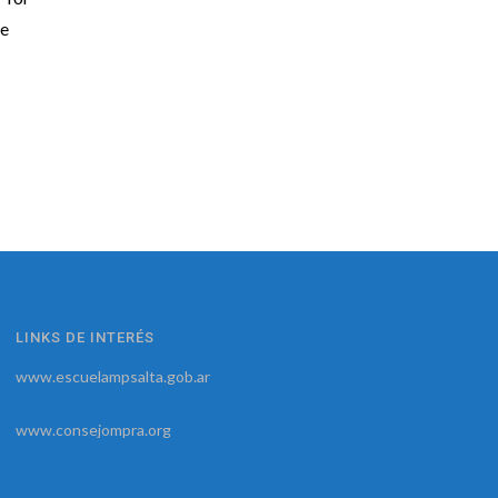
de
LINKS DE INTERÉS
www.escuelampsalta.gob.ar
www.consejompra.org