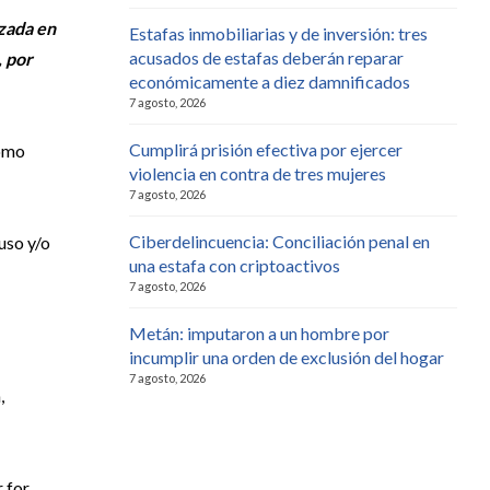
izada en
Estafas inmobiliarias y de inversión: tres
acusados de estafas deberán reparar
, por
económicamente a diez damnificados
7 agosto, 2026
Cumplirá prisión efectiva por ejercer
como
violencia en contra de tres mujeres
7 agosto, 2026
Ciberdelincuencia: Conciliación penal en
uso y/o
una estafa con criptoactivos
7 agosto, 2026
Metán: imputaron a un hombre por
incumplir una orden de exclusión del hogar
7 agosto, 2026
,
 for