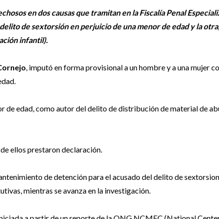
hosos en dos causas que tramitan en la Fiscalía Penal Especial
 delito de sextorsión en perjuicio de una menor de edad y la otra
ción infantil).
 Cornejo
, imputó en forma provisional a un hombre y a una mujer 
edad.
r de edad, como autor del delito de distribución de material de ab
e ellos prestaron declaración.
 mantenimiento de detención para el acusado del delito de sextorsion
tivas, mientras se avanza en la investigación.
 iniciada a partir de un reporte de la ONG NCMEC (National Center