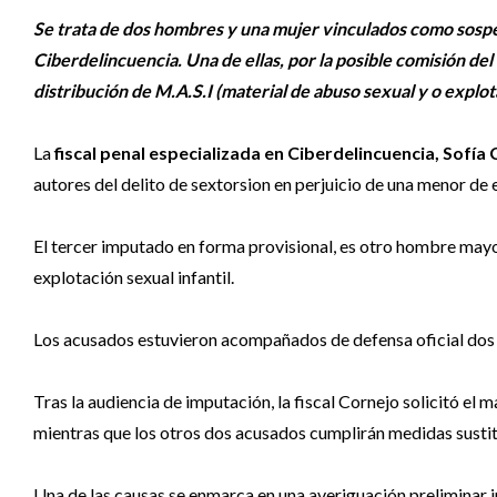
Se trata de dos hombres y una mujer vinculados como sospec
Ciberdelincuencia. Una de ellas, por la posible comisión del
distribución de M.A.S.I (material de abuso sexual y o explota
La
fiscal penal especializada en Ciberdelincuencia, Sofía
autores del delito de sextorsion en perjuicio de una menor de 
El tercer imputado en forma provisional, es otro hombre mayo
explotación sexual infantil.
Los acusados estuvieron acompañados de defensa oficial dos d
Tras la audiencia de imputación, la fiscal Cornejo solicitó el
mientras que los otros dos acusados cumplirán medidas sustitu
Una de las causas se enmarca en una averiguación preliminar