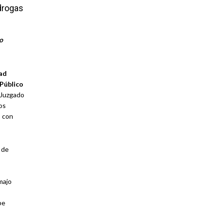
drogas
o
ad
 Público
l Juzgado
os
 con
 de
majo
pe