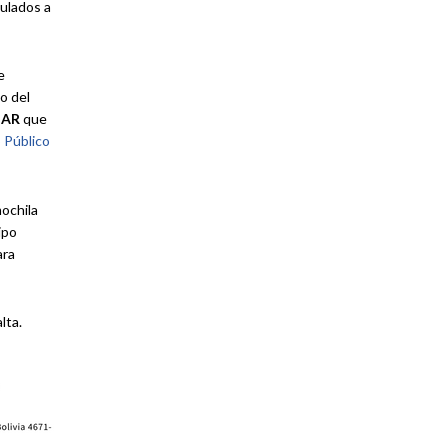
culados a
e
o del
NAR
que
 Público
ochila
ipo
ara
lta.