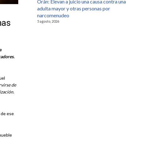
Orán: Elevan a juicio una causa contra una
adulta mayor y otras personas por
narcomenudeo
nas
5 agosto, 2026
a
radores.
uel
rvirse de
ización.
a de ese
nmueble