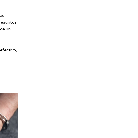
ras
presuntos
 de un
efectivo,