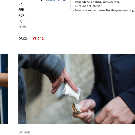
27
FEB
RER
O,
2025
,
542
09:00
UFINAR