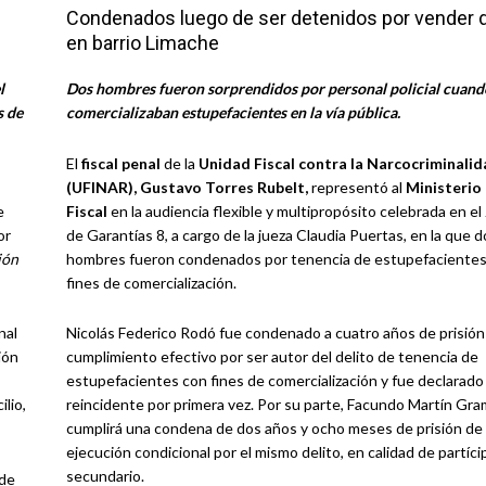
Condenados luego de ser detenidos por vender 
en barrio Limache
l
Dos hombres fueron sorprendidos por personal policial cuand
s de
comercializaban estupefacientes en la vía pública.
El
fiscal penal
de la
Unidad Fiscal contra la Narcocriminalid
(UFINAR), Gustavo Torres Rubelt,
representó al
Ministerio
e
Fiscal
en la audiencia flexible y multipropósito celebrada en e
or
de Garantías 8, a cargo de la jueza Claudia Puertas, en la que d
ión
hombres fueron condenados por tenencia de estupefacientes
fines de comercialización.
nal
Nicolás Federico Rodó fue condenado a cuatro años de prisión
ión
cumplimiento efectivo por ser autor del delito de tenencia de
estupefacientes con fines de comercialización y fue declarado
lio,
reincidente por primera vez. Por su parte, Facundo Martín Gra
cumplirá una condena de dos años y ocho meses de prisión de
ejecución condicional por el mismo delito, en calidad de partíci
secundario.
 de