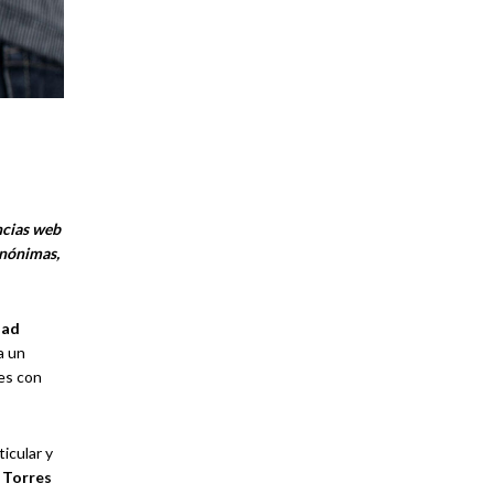
ncias web
anónimas,
dad
a un
es con
icular y
.
Torres