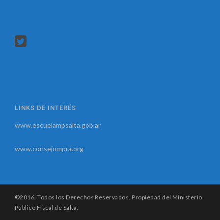
LINKS DE INTERÉS
www.escuelampsalta.gob.ar
www.consejompra.org
©2016. Todos los Derechos Reservados. Propiedad del Ministerio
Público Fiscal de Salta.