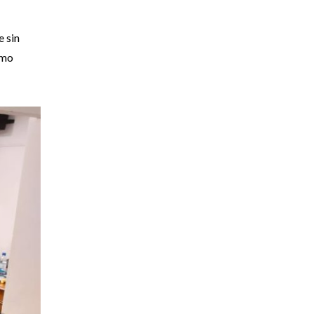
e sin
omo