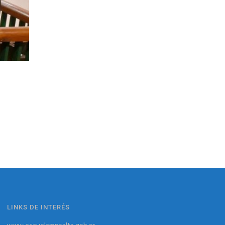
LINKS DE INTERÉS
www.escuelampsalta.gob.ar