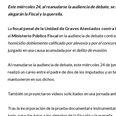
Este miércoles 24, al reanudarse la audiencia de debate, se 
alegarán la Fiscal y la querella.
La
fiscal penal de la Unidad de Graves Atentados contra 
al
Ministerio Público Fiscal
en la audiencia de debate contr
homicidio doblemente calificado por alevosía y por el concu
juzgado en una causa acumulada por el
delito de evasión.
Al reanudarse la audiencia de debate, este miércoles 24 de juni
realizó un careo entre el padre de dos de los imputados y un 
mantuvieron en sus dichos.
También se proyectaron videos solicitados en una jornada ante
Tras la incorporación de la prueba documental e instrumental,
junio, para dar lugar a los alegatos de la Fiscalía y la querella.